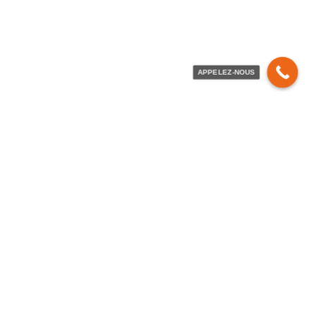
1. Allée du buisson SARAZIN,
51450 BETHENY
APPELEZ-NOUS
03 83 49 07 09