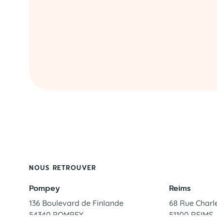
NOUS RETROUVER
Pompey
Reims
136 Boulevard de Finlande
68 Rue Charl
54340 POMPEY
51100 REIMS