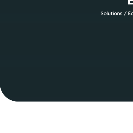
Solutions
/
É